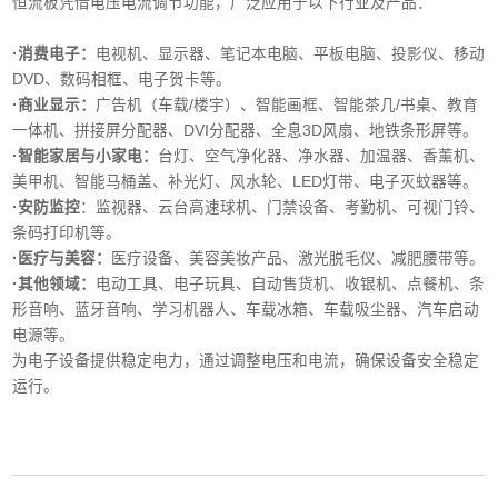
恒流板凭借电压电流调节功能，广泛应用于以下行业及产品：
·消费电子‌：
电视机、显示器、笔记本电脑、平板电脑、投影仪、移动
DVD、数码相框、电子贺卡等。
·商业显示‌：
广告机（车载/楼宇）、智能画框、智能茶几/书桌、教育
一体机、拼接屏分配器、DVI分配器、全息3D风扇、地铁条形屏等。
·智能家居与小家电‌：
台灯、空气净化器、净水器、加温器、香薰机、
美甲机、智能马桶盖、补光灯、风水轮、LED灯带、电子灭蚊器等。
‌·安防监控‌
：监视器、云台高速球机、门禁设备、考勤机、可视门铃、
条码打印机等。
·医疗与美容‌：
医疗设备、美容美妆产品、激光脱毛仪、减肥腰带等。
‌·其他领域‌：
电动工具、电子玩具、自动售货机、收银机、点餐机、条
形音响、蓝牙音响、学习机器人、车载冰箱、车载吸尘器、汽车启动
电源等。
为电子设备提供稳定电力，通过调整电压和电流，确保设备安全稳定
运行。