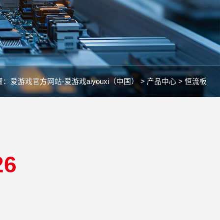
置：
爱游戏官方网站-爱游戏aiyouxi（中国） >
产品中心 >
恒流板
26
V/240mA