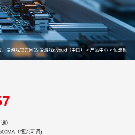
置：
爱游戏官方网站-爱游戏aiyouxi（中国） >
产品中心 >
恒流板
57
可调）
-1500MA（恒流可调)