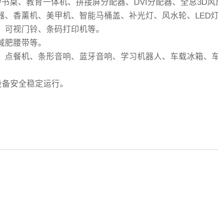
几/书桌、教育一体机、拼接屏分配器、DVI分配器、全息3D
温器、香薰机、美甲机、智能马桶盖、补光灯、风水轮、LED
机、可视门铃、条码打印机等。
减肥腰带等。
银机、点餐机、条形音响、蓝牙音响、学习机器人、车载冰箱、
设备安全稳定运行。