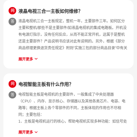
问
液晶电视三合一主板如何维修？
液晶电视机三合一主板规定，整机一年，主要部件三年。如何区分
答
主要和整机/那些不是主要部件/如液晶电视机的集成电路板。开机没
有电源灯指示，没有任何反应，从而不能正常开机，这属于是整机
还是主要部件？产品说明书应该对此有说明的。另外，根据《部分
商品修理更换退货责任规定》附则“实施三包的部分商品目录”中有关
彩色电视机的规定，显像管、行输出变压器、高频头、集成电路为
展开更多
主要部件。其他的，应属非主要部件。开机没有电源灯指示，没有
任何反应，从而不能正常开机，这属于整机问题还是主要部件问
题，应根据具体情况确定。如属主要部件导致，则适用三年的包修
期限；如属非主要部件导致，则适用一年的包修期限。
问
电视智能主板有什么作用？
电视智能主板是电视机的主要部件，一般集成了中央处理器
答
（CPU）、内存、显示核心、存储器以及其他各类芯片、电容、电
路等；根据主板上各个零部件的不同，主板体现的作用也不尽相
同；主要包括：
1、主板是电视机运行的核心，帮助电视机实现多种功能：如信号处
理、图像处理、声音处理等；
展开更多
2、智能电视的主板是智能系统的灵魂，帮助电视机系统实现各项指