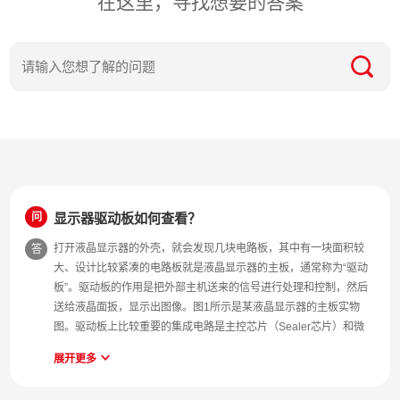
在这里，寻找想要的答案
问
显示器驱动板如何查看？
打开液晶显示器的外壳，就会发现几块电路板，其中有一块面积较
答
大、设计比较紧凑的电路板就是液晶显示器的主板，通常称为“驱动
板”。驱动板的作用是把外部主机送来的信号进行处理和控制，然后
送给液晶面扳，显示出图像。图1所示是某液晶显示器的主板实物
图。驱动板上比较重要的集成电路是主控芯片（Sealer芯片）和微
控制器（MCU）。驱动板的输入接口通过连接线与计算机主板显卡
展开更多
主控芯片 相连，输出接口通过一条或者两条信号传输排线与液晶面
板相连。